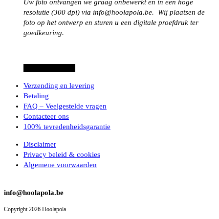
Uw foto ontvangen we graag onbewerkt en in een hoge
resolutie (300 dpi) via info@hoolapola.be. Wij plaatsen de
foto op het ontwerp en sturen u een digitale proefdruk ter
goedkeuring.
Dit
Opties selecteren
product
Verzending en levering
heeft
Betaling
meerdere
FAQ – Veelgestelde vragen
variaties.
Contacteer ons
Deze
100% tevredenheidsgarantie
optie
kan
Disclaimer
gekozen
Privacy beleid & cookies
worden
Algemene voorwaarden
op
de
productpagina
info@hoolapola.be
Copyright 2026 Hoolapola