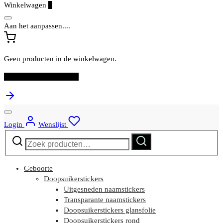
Winkelwagen
0
Aan het aanpassen....
Geen producten in de winkelwagen.
Ga verder met winkelen
Login
Wenslijst
Zoeken
Zoeken
naar:
Geboorte
Doopsuikerstickers
Uitgesneden naamstickers
Transparante naamstickers
Doopsuikerstickers glansfolie
Doopsuikerstickers rond