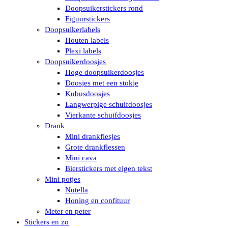
Doopsuikerstickers rond
Figuurstickers
Doopsuikerlabels
Houten labels
Plexi labels
Doopsuikerdoosjes
Hoge doopsuikerdoosjes
Doosjes met een stokje
Kubusdoosjes
Langwerpige schuifdoosjes
Vierkante schuifdoosjes
Drank
Mini drankflesjes
Grote drankflessen
Mini cava
Bierstickers met eigen tekst
Mini potjes
Nutella
Honing en confituur
Meter en peter
Stickers en zo