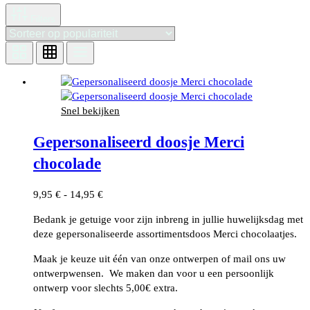
Filters
Snel bekijken
Gepersonaliseerd doosje Merci
chocolade
Prijsklasse:
9,95
€
-
14,95
€
9,95 €
Bedank je getuige voor zijn inbreng in jullie huwelijksdag met
tot
deze gepersonaliseerde assortimentsdoos Merci chocolaatjes.
14,95 €
Maak je keuze uit één van onze ontwerpen of mail ons uw
ontwerpwensen. We maken dan voor u een persoonlijk
ontwerp voor slechts 5,00€ extra.