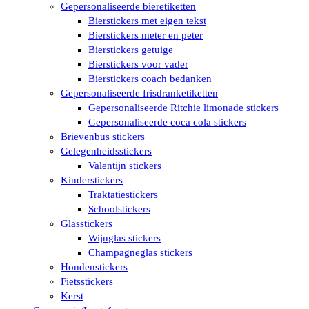
Gepersonaliseerde bieretiketten
Bierstickers met eigen tekst
Bierstickers meter en peter
Bierstickers getuige
Bierstickers voor vader
Bierstickers coach bedanken
Gepersonaliseerde frisdranketiketten
Gepersonaliseerde Ritchie limonade stickers
Gepersonaliseerde coca cola stickers
Brievenbus stickers
Gelegenheidsstickers
Valentijn stickers
Kinderstickers
Traktatiestickers
Schoolstickers
Glasstickers
Wijnglas stickers
Champagneglas stickers
Hondenstickers
Fietsstickers
Kerst