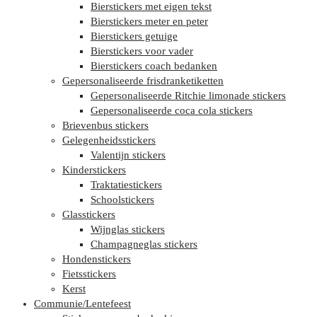
Bierstickers met eigen tekst
Bierstickers meter en peter
Bierstickers getuige
Bierstickers voor vader
Bierstickers coach bedanken
Gepersonaliseerde frisdranketiketten
Gepersonaliseerde Ritchie limonade stickers
Gepersonaliseerde coca cola stickers
Brievenbus stickers
Gelegenheidsstickers
Valentijn stickers
Kinderstickers
Traktatiestickers
Schoolstickers
Glasstickers
Wijnglas stickers
Champagneglas stickers
Hondenstickers
Fietsstickers
Kerst
Communie/Lentefeest