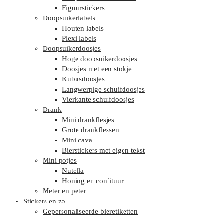
Figuurstickers
Doopsuikerlabels
Houten labels
Plexi labels
Doopsuikerdoosjes
Hoge doopsuikerdoosjes
Doosjes met een stokje
Kubusdoosjes
Langwerpige schuifdoosjes
Vierkante schuifdoosjes
Drank
Mini drankflesjes
Grote drankflessen
Mini cava
Bierstickers met eigen tekst
Mini potjes
Nutella
Honing en confituur
Meter en peter
Stickers en zo
Gepersonaliseerde bieretiketten