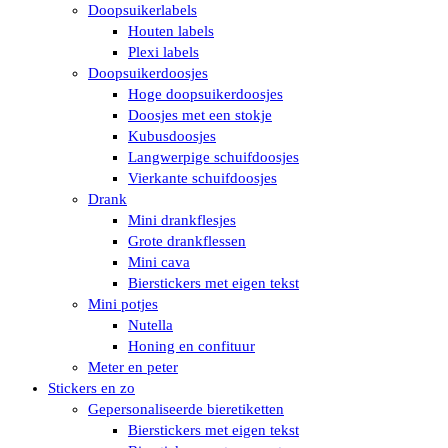
Doopsuikerlabels
Houten labels
Plexi labels
Doopsuikerdoosjes
Hoge doopsuikerdoosjes
Doosjes met een stokje
Kubusdoosjes
Langwerpige schuifdoosjes
Vierkante schuifdoosjes
Drank
Mini drankflesjes
Grote drankflessen
Mini cava
Bierstickers met eigen tekst
Mini potjes
Nutella
Honing en confituur
Meter en peter
Stickers en zo
Gepersonaliseerde bieretiketten
Bierstickers met eigen tekst