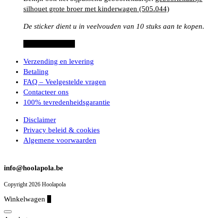
silhouet grote broer met kinderwagen (505.044)
De sticker dient u in veelvouden van 10 stuks aan te kopen.
Dit
Opties selecteren
product
Verzending en levering
heeft
Betaling
meerdere
FAQ – Veelgestelde vragen
variaties.
Contacteer ons
Deze
100% tevredenheidsgarantie
optie
kan
Disclaimer
gekozen
Privacy beleid & cookies
worden
Algemene voorwaarden
op
de
productpagina
info@hoolapola.be
Copyright 2026 Hoolapola
Winkelwagen
0