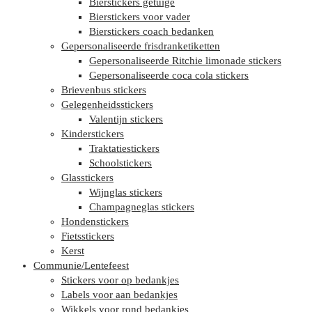
Bierstickers getuige
Bierstickers voor vader
Bierstickers coach bedanken
Gepersonaliseerde frisdranketiketten
Gepersonaliseerde Ritchie limonade stickers
Gepersonaliseerde coca cola stickers
Brievenbus stickers
Gelegenheidsstickers
Valentijn stickers
Kinderstickers
Traktatiestickers
Schoolstickers
Glasstickers
Wijnglas stickers
Champagneglas stickers
Hondenstickers
Fietsstickers
Kerst
Communie/Lentefeest
Stickers voor op bedankjes
Labels voor aan bedankjes
Wikkels voor rond bedankjes