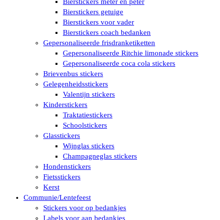
Bierstickers meter en peter
Bierstickers getuige
Bierstickers voor vader
Bierstickers coach bedanken
Gepersonaliseerde frisdranketiketten
Gepersonaliseerde Ritchie limonade stickers
Gepersonaliseerde coca cola stickers
Brievenbus stickers
Gelegenheidsstickers
Valentijn stickers
Kinderstickers
Traktatiestickers
Schoolstickers
Glasstickers
Wijnglas stickers
Champagneglas stickers
Hondenstickers
Fietsstickers
Kerst
Communie/Lentefeest
Stickers voor op bedankjes
Labels voor aan bedankjes