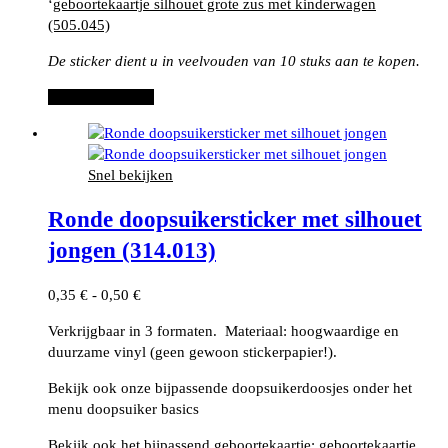
‘
geboortekaartje silhouet grote zus met kinderwagen
(505.045)
De sticker dient u in veelvouden van 10 stuks aan te kopen.
Dit
Opties selecteren
product
heeft
meerdere
Snel bekijken
variaties.
Deze
Ronde doopsuikersticker met silhouet
optie
kan
jongen (314.013)
gekozen
worden
Prijsklasse:
0,35
€
-
0,50
€
op
0,35 €
de
Verkrijgbaar in 3 formaten. Materiaal: hoogwaardige en
tot
productpagina
duurzame vinyl (geen gewoon stickerpapier!).
0,50 €
Bekijk ook onze bijpassende doopsuikerdoosjes onder het
menu doopsuiker basics
Bekijk ook het bijpassend geboortekaartje:
geboortekaartje