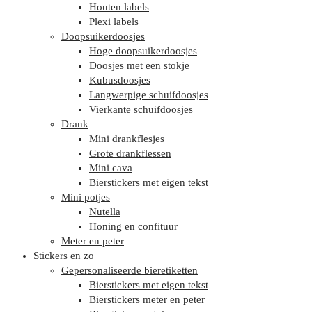
Houten labels
Plexi labels
Doopsuikerdoosjes
Hoge doopsuikerdoosjes
Doosjes met een stokje
Kubusdoosjes
Langwerpige schuifdoosjes
Vierkante schuifdoosjes
Drank
Mini drankflesjes
Grote drankflessen
Mini cava
Bierstickers met eigen tekst
Mini potjes
Nutella
Honing en confituur
Meter en peter
Stickers en zo
Gepersonaliseerde bieretiketten
Bierstickers met eigen tekst
Bierstickers meter en peter