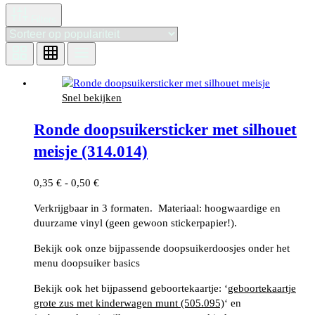
Filters
Snel bekijken
Ronde doopsuikersticker met silhouet
meisje (314.014)
Prijsklasse:
0,35
€
-
0,50
€
0,35 €
Verkrijgbaar in 3 formaten. Materiaal: hoogwaardige en
tot
duurzame vinyl (geen gewoon stickerpapier!).
0,50 €
Bekijk ook onze bijpassende doopsuikerdoosjes onder het
menu doopsuiker basics
Bekijk ook het bijpassend geboortekaartje: ‘
geboortekaartje
grote zus met kinderwagen munt (505.095)
‘ en