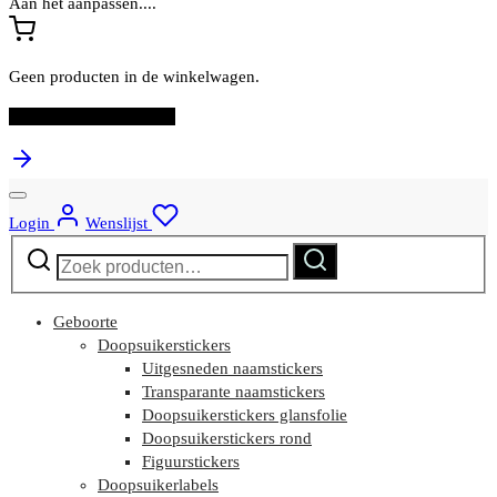
Aan het aanpassen....
Geen producten in de winkelwagen.
Ga verder met winkelen
Login
Wenslijst
Zoeken
Zoeken
naar:
Geboorte
Doopsuikerstickers
Uitgesneden naamstickers
Transparante naamstickers
Doopsuikerstickers glansfolie
Doopsuikerstickers rond
Figuurstickers
Doopsuikerlabels