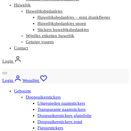
Huwelijk
Huwelijksbedankjes
Huwelijksbedankjes – mini drankflesjes
Huwelijksbedankjes snoep
Stickers huwelijksbedankjes
Wijnfles etiketten huwelijk
Getuige vragen
Contact
Login
Login
Wenslijst
Geboorte
Doopsuikerstickers
Uitgesneden naamstickers
Transparante naamstickers
Doopsuikerstickers glansfolie
Doopsuikerstickers rond
Figuurstickers