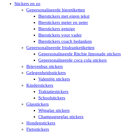
Stickers en zo
Gepersonaliseerde bieretiketten
Bierstickers met eigen tekst
Bierstickers meter en peter
Bierstickers getuige
Bierstickers voor vader
Bierstickers coach bedanken
Gepersonaliseerde frisdranketiketten
Gepersonaliseerde Ritchie limonade stickers
Gepersonaliseerde coca cola stickers
Brievenbus stickers
Gelegenheidsstickers
Valentijn stickers
Kinderstickers
Traktatiestickers
Schoolstickers
Glasstickers
Wijnglas stickers
Champagneglas stickers
Hondenstickers
Fietsstickers