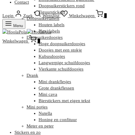
Contact
Doopsuikerstickers rond
Figuurstickers
Login
Zoek
Wenslijst
Winkelwagen
0
Doopsuikerlabels
Houten labels
Menu
Plexi labels
Doopsuikerdoosjes
Winkelwagen
0
Hoge doopsuikerdoosjes
Doosjes met een stokje
Kubusdoosjes
Langwerpige schuifdoosjes
Vierkante schuifdoosjes
Drank
Mini drankflesjes
Grote drankflessen
Mini cava
Bierstickers met eigen tekst
Mini potjes
Nutella
Honing en confituur
Meter en peter
Stickers en zo