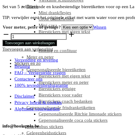
Vierkante schuifdoosjes
Drank
Set van 5 zelfklevende en krasbestendige bieretiketten voor op een La
Mini drankflesjes
TIP: verwijder eerst het originele etiket met warm water voor een profe
Grote drankflessen
Mini cava
Voor meter, peter of getuige?
Wissen
Bierstickers met eigen tekst
Wil
Mini potjes
jij
Toevoegen aan winkelwagen
Nutella
mijn
Toevoegen aan verlanglijst
Honing en confituur
peter
Meter en peter
zijn?
Verzending en levering
Stickers en zo
-
Betaling
Gepersonaliseerde bieretiketten
Set
FAQ – Veelgestelde vragen
Bierstickers met eigen tekst
5x
Contacteer ons
Bierstickers meter en peter
Westmalle
100% tevredenheidsgarantie
Bierstickers getuige
etiket
Bierstickers voor vader
Disclaimer
33
Bierstickers coach bedanken
Privacy beleid & cookies
cl
Gepersonaliseerde frisdranketiketten
Algemene voorwaarden
aantal
Gepersonaliseerde Ritchie limonade stickers
Gepersonaliseerde coca cola stickers
info@hoolapola.be
Brievenbus stickers
Gelegenheidsstickers