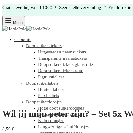
Gratis levering vanaf 100€ * Zeer snelle verzending * Proefdruk te
Menu
Geboorte
Doopsuikerstickers
Uitgesneden naamstickers
Transparante naamstickers
Doopsuikerstickers glansfolie
Doopsuikerstickers rond
Figuurstickers
Doopsuikerlabels
Houten labels
Plexi labels
Doopsuikerdoosjes
Hoge doopsuikerdoosjes
Wil jij mijn peter zijn? – Set 5x W
Doosjes met een stokje
Kubusdoosjes
Langwerpige schuifdoosjes
8,50
€