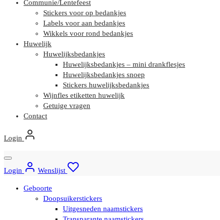
Communie/Lentefeest
Stickers voor op bedankjes
Labels voor aan bedankjes
Wikkels voor rond bedankjes
Huwelijk
Huwelijksbedankjes
Huwelijksbedankjes – mini drankflesjes
Huwelijksbedankjes snoep
Stickers huwelijksbedankjes
Wijnfles etiketten huwelijk
Getuige vragen
Contact
Login
Login
Wenslijst
Geboorte
Doopsuikerstickers
Uitgesneden naamstickers
Transparante naamstickers