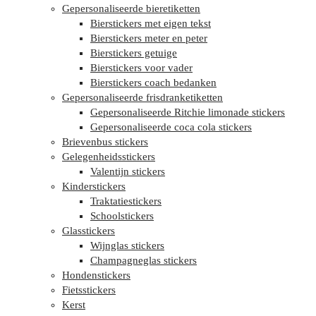
Gepersonaliseerde bieretiketten
Bierstickers met eigen tekst
Bierstickers meter en peter
Bierstickers getuige
Bierstickers voor vader
Bierstickers coach bedanken
Gepersonaliseerde frisdranketiketten
Gepersonaliseerde Ritchie limonade stickers
Gepersonaliseerde coca cola stickers
Brievenbus stickers
Gelegenheidsstickers
Valentijn stickers
Kinderstickers
Traktatiestickers
Schoolstickers
Glasstickers
Wijnglas stickers
Champagneglas stickers
Hondenstickers
Fietsstickers
Kerst