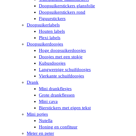
Doopsuikerstickers glansfolie
Doopsuikerstickers rond
Figuurstickers
Doopsuikerlabels
Houten labels
Plexi labels
Doopsuikerdoosjes
Hoge doopsuikerdoosjes
Doosjes met een stokje
Kubusdoosjes
Langwerpige schuifdoosjes
Vierkante schuifdoosjes
Drank
Mini drankflesjes
Grote drankflessen
Mini cava
Bierstickers met eigen tekst
Mini potjes
Nutella
Honing en confituur
Meter en peter